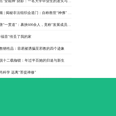
走出“全能神”阴影：一名大学毕业生的迷失与回归
视频 | 揭秘非法组织会道门：自称救世“神佛” 实则做起“皇帝梦”
荒唐“一贯道”：裹挟600余人，竟称“发展成员年龄越小功德越大”
传福音”传丢了我的家
教牺牲品：容易被诱骗至邪教的四个迹象
脱十二载枷锁：年过半百她的归途与新生
尚科学 远离“菩提禅修”