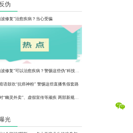
反伪
脑波修复”治愈疾病？当心受骗
“脑波修复”可以治愈疾病？警惕这些伪“科技概念”诈骗
暗语鼓吹“抗癌神粉” 警惕这些直播售假套路
针对“幽灵外卖”、虚假宣传等顽疾 两部新规提出哪些新举措？
曝光