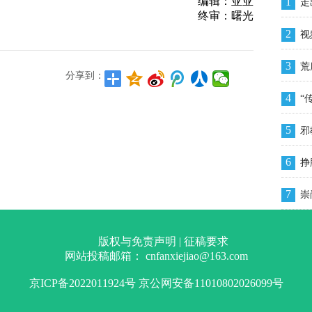
编辑：亚亚
1
终审：曙光
2
3
分享到：
4
“
5
邪
6
挣
7
崇
版权与免责声明
|
征稿要求
网站投稿邮箱：
cnfanxiejiao@163.com
京ICP备2022011924号
京公网安备11010802026099号