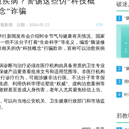
愈疾病？警惕这些伪“科技概
破迷
念”诈骗
1
“
新闻 日期：2026-05-25
打印
）举行新闻发布会介绍时令节气与健康有关情况。国家
一些不法分子打着“生命科学”等名义，编造“脑波修
健康相关的伪“科技概念”行骗欺诈，宣称可以治愈疾病
诊断与治疗必须在医疗机构由具备资质的卫生专业
2
保健产品要查看批准文号和适用范围等。非医疗机构
进行诊疗行为，可能涉嫌非法行医。不法分子常常假
3
用
造焦虑、利用伪科学理论塑造“权威”、虚构治愈案例等
敛财甚至造成人身伤害，老年人尤其避免轻信上当。
4
可以向当地公安机关、卫生健康行政部门和市场监
映。
邪教